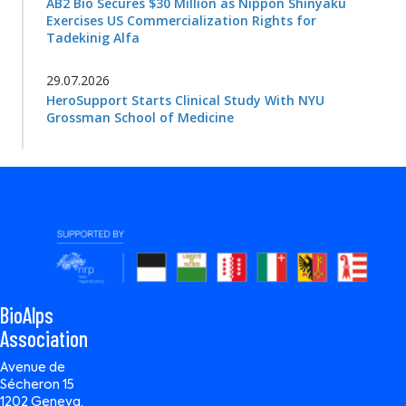
AB2 Bio Secures $30 Million as Nippon Shinyaku
Exercises US Commercialization Rights for
Tadekinig Alfa
29.07.2026
HeroSupport Starts Clinical Study With NYU
Grossman School of Medicine
BioAlps
Association
Avenue de
Sécheron 15
1202 Geneva,