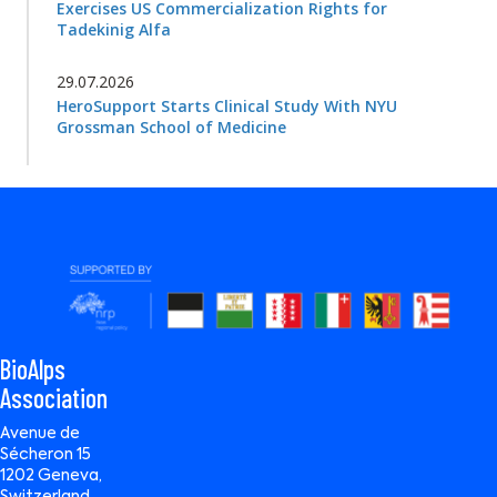
Exercises US Commercialization Rights for
Tadekinig Alfa
29.07.2026
HeroSupport Starts Clinical Study With NYU
Grossman School of Medicine
BioAlps
Association
Avenue de
Sécheron 15
1202 Geneva,