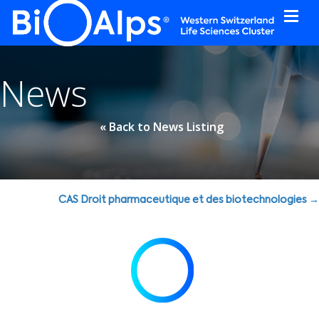
Cookies management panel
News
« Back to News Listing
Posts
CAS Droit pharmaceutique et des biotechnologies →
navigation