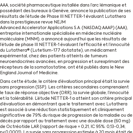
AAA, société pharmaceutique installée dans l’arc lémanique et
possédant des bureaux à Genève, annonce la publication de ses
résultats de l’étude de Phase III NETTER-1 évaluant Lutathera
dans la prestigieuse revue NEJM
Advanced Accelerator Applications S.A. (NASDAQ:AAAP) (AAA),
entreprise internationale spécialisée en médecine nucléaire
moléculaire (MNM), a annoncé aujourd’hui que les résultats de
l’étude de phase III NETTER-1 évaluant l’efficacité et l’innocuité
du Lutathera® (Lutetium-177 dotatate), un médicament
expérimental, chez des patients atteints de tumeurs
neuroendocrines avancées, en progression et surexprimant des
récepteurs de la somatostatine, ont été publiés dans le New
England Journal of Medicine.
Dans cette étude, le critère d’évaluation principal était la survie
sans progression (SSP). Les critères secondaires comprenaient
le taux de réponse objective (ORR), la survie globale, l’innocuité
et la tolérabilité. L’étude NETTER-1 a atteint son critère principal
d’évaluation en démontrant que le traitement avec Lutathera
est associé à une réduction statistiquement et cliniquement
significative de 79% du risque de progression de la maladie ou de
décès par rapport au traitement avec une double dose (60 mg)
de Octréotide LAR (rapport de risque = 0,21, IC 95%: 0,13-0,34;
p<0,0001). La survie sans progression estimée à 20 mois était de