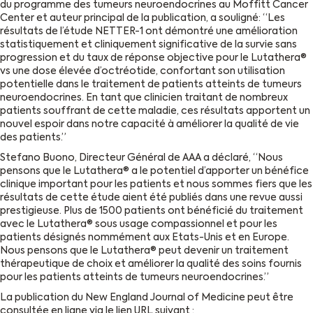
du programme des tumeurs neuroendocrines au Moffitt Cancer
Center et auteur principal de la publication, a souligné: “Les
résultats de l’étude NETTER-1 ont démontré une amélioration
statistiquement et cliniquement significative de la survie sans
progression et du taux de réponse objective pour le Lutathera®
vs une dose élevée d’octréotide, confortant son utilisation
potentielle dans le traitement de patients atteints de tumeurs
neuroendocrines. En tant que clinicien traitant de nombreux
patients souffrant de cette maladie, ces résultats apportent un
nouvel espoir dans notre capacité à améliorer la qualité de vie
des patients.”
Stefano Buono, Directeur Général de AAA a déclaré, “Nous
pensons que le Lutathera® a le potentiel d’apporter un bénéfice
clinique important pour les patients et nous sommes fiers que les
résultats de cette étude aient été publiés dans une revue aussi
prestigieuse. Plus de 1500 patients ont bénéficié du traitement
avec le Lutathera® sous usage compassionnel et pour les
patients désignés nommément aux Etats-Unis et en Europe.
Nous pensons que le Lutathera® peut devenir un traitement
thérapeutique de choix et améliorer la qualité des soins fournis
pour les patients atteints de tumeurs neuroendocrines.”
La publication du New England Journal of Medicine peut être
consultée en ligne via le lien URL suivant :